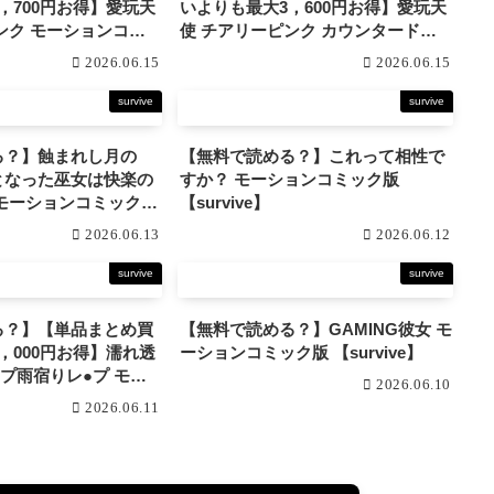
，700円お得】愛玩天
いよりも最大3，600円お得】愛玩天
ョンコミ
使 チアリーピンク カウンタードラ
rvive】
イブ モーションコミック版DX
2026.06.15
2026.06.15
【survive】
survive
survive
る？】蝕まれし月の
【無料で読める？】これって相性で
となった巫女は快楽の
すか？ モーションコミック版
【survive】
2026.06.13
2026.06.12
survive
survive
る？】【単品まとめ買
【無料で読める？】GAMING彼女 モ
，000円お得】濡れ透
ーションコミック版 【survive】
プ雨宿りレ●プ モー
2026.06.10
DX 【survive】
2026.06.11