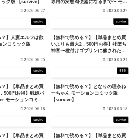
ク版 【survive】
専用の変態肉便器になるまで〜 モー
ションコミック版 【survive】
2026.06.27
2026.06.27
survive
survive
る？】人妻エルフは欲
【無料で読める？】【単品まとめ買
いよりも最大2，500円お得】牝堕ち
神官〜種付けゴブリンに穢された聖
職者〜 モーションコミック版 DX
2026.06.25
2026.06.24
【survive】
survive
BSS
る？】【単品まとめ買
【無料で読める？】となりの理奈ね
，500円お得】戦姫バ
ーちゃん モーションコミック版
ter モーションコミッ
【survive】
ive】
2026.06.18
2026.06.18
survive
survive
る？】【単品まとめ買
【無料で読める？】【単品まとめ買