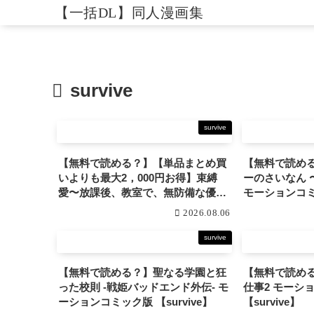
【一括DL】同人漫画集
survive
survive
【無料で読める？】【単品まとめ買
【無料で読め
いよりも最大2，000円お得】束縛
ーのさいなん 
愛〜放課後、教室で、無防備な優等
モーションコミッ
生を、無理やり●す〜 モーションコ
2026.08.06
ミック版 DX 【survive】
survive
【無料で読める？】聖なる学園と狂
【無料で読め
った校則 -戦姫バッドエンド外伝- モ
仕事2 モーションコミック版 前編
ーションコミック版 【survive】
【survive】