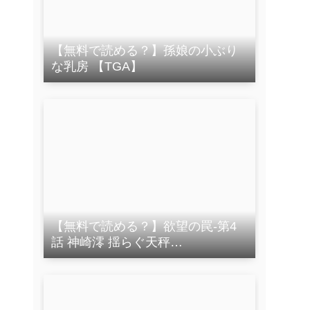
【無料で読める？】孫娘の小ぶり
な乳房 【TGA】
【無料で読める？】欲望の罠-第4
話 神崎澪 揺らぐ天秤
【AI_MAKER】