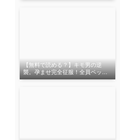
【無料で読める？】キモ男の逆
襲。孕ませ完全征服！全員ペット
化計画。黒の組織も驚く、完全支
配。 〜名探偵コ●ン編〜 【ぽかぽ
かさんぽ】