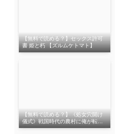
【無料で読める？】セックス許可
書 姫と朽 【ズルムケトマト】
【無料で読める？】《処女穴開け
儀式》戦国時代の農村に俺が転生
したら、エロすぎた史実の話2