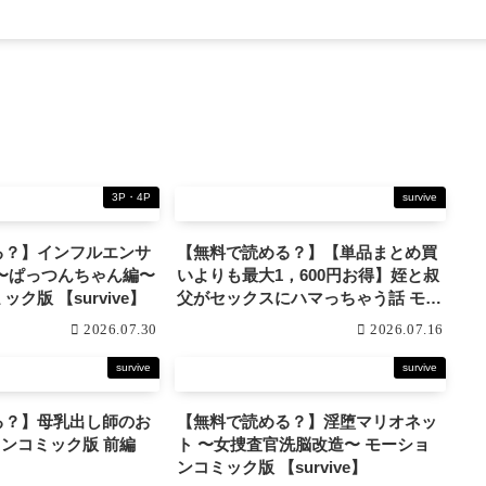
3P・4P
survive
る？】インフルエンサ
【無料で読める？】【単品まとめ買
〜ぱっつんちゃん編〜
いよりも最大1，600円お得】姪と叔
ク版 【survive】
父がセックスにハマっちゃう話 モー
ションコミック版 DX 【survive】
2026.07.30
2026.07.16
survive
survive
る？】母乳出し師のお
【無料で読める？】淫堕マリオネッ
ト 〜女捜査官洗脳改造〜 モーショ
ンコミック版 【survive】