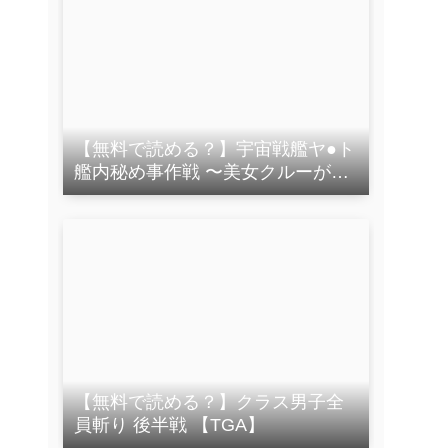
【無料で読める？】宇宙戦艦ヤ●ト
艦内秘め事作戦 〜美女クルーが地
球を救う夜〜【セット作品】 【ひ
だまり動画部】
【無料で読める？】クラス男子全
員斬り 後半戦 【TGA】