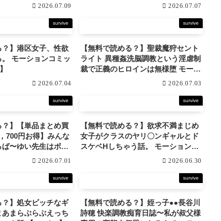
2026.07.09
2026.07.07
survive
survive
る？】港区女子、性欲
【無料で読める？】聖裁魔狩セント
ンコミッ
ライト 異種姦洗脳調教という淫虐制
e】
裁で正義のヒロインは無様堕 モーシ
ョンコミック版 【survive】
2026.07.04
2026.07.03
survive
survive
る？】【単品まとめ買
【無料で読める？】欲求不満まじめ
，700円お得】みんな
女子がクラスのヤリ〇ンギャルとド
ろば〜ゆい先生はボク
スケベHしちゃう話。 モーションコ
ションコミ
ミック版 【survive】
2026.07.01
2026.06.30
rvive】
survive
survive
る？】処女ビッチなギ
【無料で読める？】姪っ子●●長谷川
まあまらぶらぶえっち
詩穂 快楽調教痴育日誌〜私が叔父様