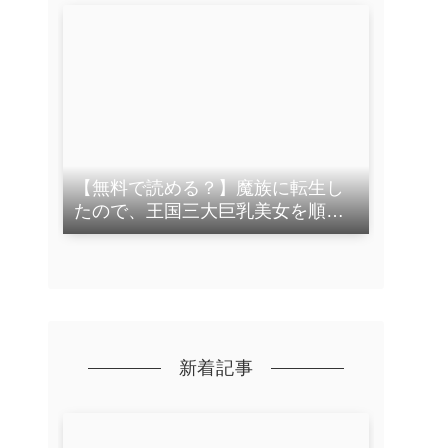
【【ハマダ商店】】
【無料で読める？】魔族に転生し
たので、王国三大巨乳美女を順番
に堕とすことにしました 【妄想体
験コミック@MTコミック】
新着記事