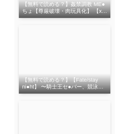
【無料で読める？】姦禁調教 ME●
ちょ【尊厳破壊・肉玩具化】 【xxx
ヒロインズ】
【無料で読める？】【Fate/stay
ni●ht】 〜騎士王セ●バー、競泳水
着のまま堕ちる〜 【画像生成マ
ン】