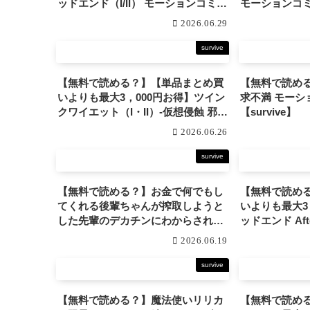
ッドエンド（I/II） モーションコミッ
モーションコミッ
ク版DX 【survive】
2026.06.29
survive
【無料で読める？】【単品まとめ買
【無料で読め
いよりも最大3，000円お得】ツイン
求不満 モーションコミック版
クワイエット（I・II）-仮想侵蝕 邪悪
【survive】
に染まる刻-モーションコミック版
2026.06.26
DX 【survive】
survive
【無料で読める？】お金で何でもし
【無料で読め
てくれる後輩ちゃんが搾取しようと
いよりも最大3
した先輩のデカチンにわからされる
ッドエンド Af
まで モーションコミック版
ク版DX 【surv
2026.06.19
【survive】
survive
【無料で読める？】魔法使いリリカ
【無料で読め